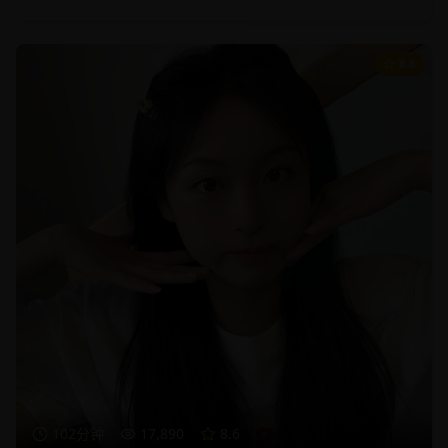
8.6
102分钟
17,890
8.6