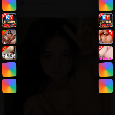
#
动作冒险
#
武侠
#
特效大片
8.8