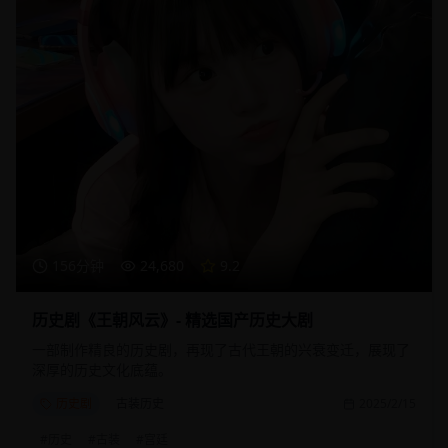
156分钟
24,680
9.2
历史剧《王朝风云》- 精选国产历史大剧
一部制作精良的历史剧，再现了古代王朝的兴衰变迁，展现了
深厚的历史文化底蕴。
历史剧
古装历史
2025/2/15
#
历史
#
古装
#
宫廷