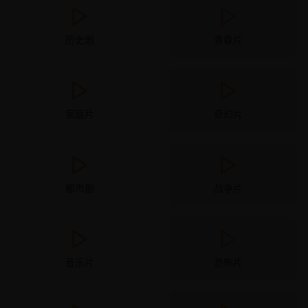
历史剧
青春片
家庭片
奇幻片
都市剧
战争片
音乐片
恐怖片