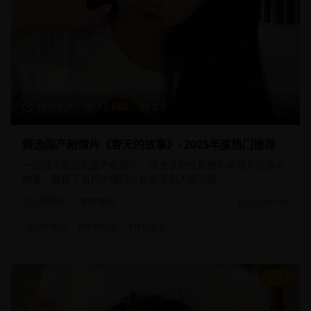
108分钟
15,680
8.9
精选国产剧情片《春天的故事》- 2025年度热门推荐
一部感人至深的国产剧情片，讲述了现代都市中年轻人的奋斗
故事，展现了当代中国的社会变迁和人情冷暖。
剧情片
都市情感
2025/1/15
#
国产精品
#
都市剧情
#
青春励志
9.1