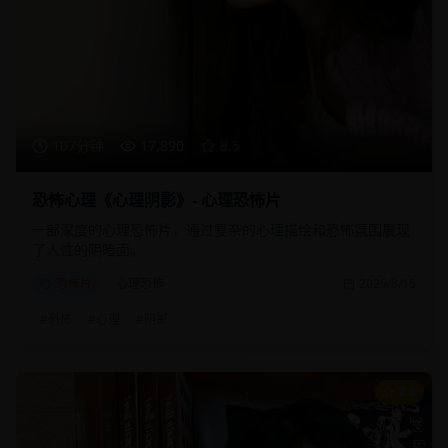
107分钟
17,890
8.5
恐怖心理《心理阴影》- 心理恐怖片
一部深度的心理恐怖片，通过复杂的心理描绘和恐怖氛围展现
了人性的阴暗面。
恐怖片
心理恐怖
2025/8/15
#
恐怖
#
心理
#
阴影
8.8