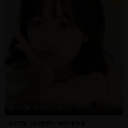
9
142分钟
19,870
9
科幻巨制《未来世界》- 免费电影在线