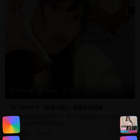
125分钟
23,450
9.1
热门动作大片《英雄归来》- 免费在线观看
一部制作精良的动作冒险片，融合了传统武侠元素与现代特效
技术，为观众带来视觉盛宴。
动作片
武侠冒险
2025/1/20