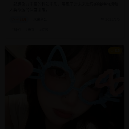
一部想象力丰富的科幻电影，展现了对未来世界的独特构想和
人类命运的深度思考。
科幻片
未来科幻
2025/2/5
#
科幻
#
未来
#
特效
8.5