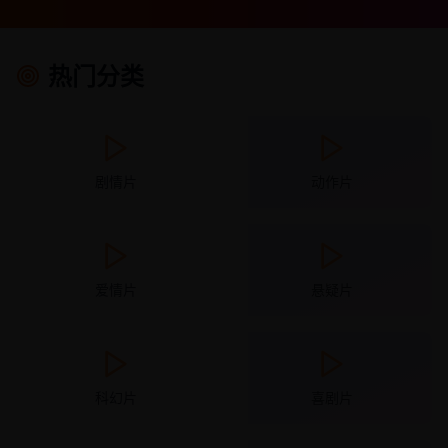
热门分类
剧情片
动作片
爱情片
悬疑片
科幻片
喜剧片