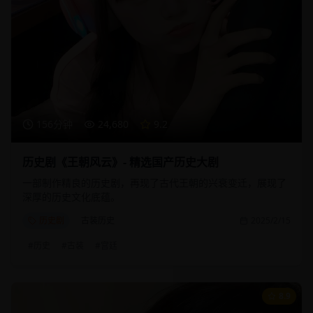
156分钟
24,680
9.2
历史剧《王朝风云》- 精选国产历史大剧
一部制作精良的历史剧，再现了古代王朝的兴衰变迁，展现了
深厚的历史文化底蕴。
历史剧
古装历史
2025/2/15
#
历史
#
古装
#
宫廷
8.9